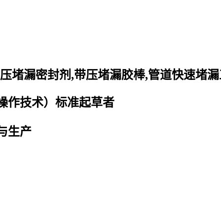
压堵漏密封剂
,
带压堵漏胶棒
,
管道快速堵漏
操作技术）标准起草者
与生产