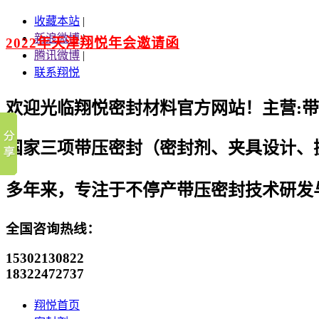
收藏本站
|
新浪微博
|
2022年天津翔悦年会邀请函
腾讯微博
|
联系翔悦
欢迎光临翔悦密封材料官方网站！主营:
带
国家三项带压密封（密封剂、夹具设计、
多年来，专注于不停产带压密封技术研发
全国咨询热线：
15302130822
18322472737
翔悦首页