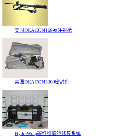
美国DEACON1699#注射枪
美国DEACON3300密封剂
HydraWrap碳纤维缠绕修复系统