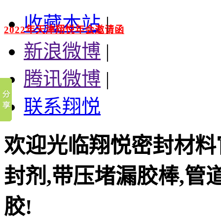
收藏本站
|
2022年天津翔悦年会邀请函
新浪微博
|
腾讯微博
|
联系翔悦
欢迎光临翔悦密封材料
封剂
,
带压堵漏胶棒
,
管
胶
!